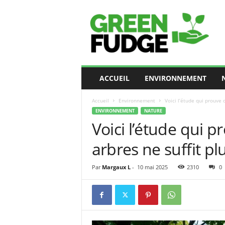
G
r
e
e
n
F
u
ACCUEIL
ENVIRONNEMENT
d
g
Accueil
Environnement
Voici l’étude qui prouve 
e
ENVIRONNEMENT
NATURE
Voici l’étude qui 
arbres ne suffit pl
Par
Margaux L
-
10 mai 2025
2310
0