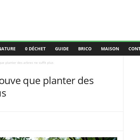
NATURE
0 DÉCHET
GUIDE
BRICO
MAISON
CON
que planter des arbres ne suffit plus
prouve que planter des
us