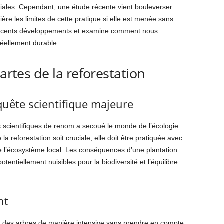
ales. Cependant, une étude récente vient bouleverser
ère les limites de cette pratique si elle est menée sans
es récents développements et examine comment nous
réellement durable.
cartes de la reforestation
quête scientifique majeure
scientifiques de renom a secoué le monde de l’écologie.
a reforestation soit cruciale, elle doit être pratiquée avec
de l’écosystème local. Les conséquences d’une plantation
entiellement nuisibles pour la biodiversité et l’équilibre
nt
ter des arbres de manière intensive sans prendre en compte