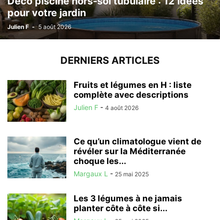
Déco piscine hors-sol tubulaire : 12 idées
pour votre jardin
Julien F
-
5 août 2026
DERNIERS ARTICLES
Fruits et légumes en H : liste
complète avec descriptions
Julien F
-
4 août 2026
Ce qu’un climatologue vient de
révéler sur la Méditerranée
choque les...
Margaux L
-
25 mai 2025
Les 3 légumes à ne jamais
planter côte à côte si...