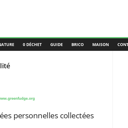
NATURE
0 DÉCHET
GUIDE
BRICO
MAISON
CON
lité
/www.greenfudge.org
ées personnelles collectées