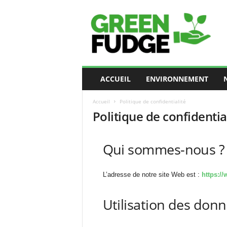
G
r
e
e
n
F
u
ACCUEIL
ENVIRONNEMENT
d
g
Accueil
Politique de confidentialité
e
Politique de confidentia
Qui sommes-nous ?
L’adresse de notre site Web est :
https:/
Utilisation des donn