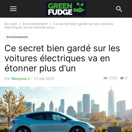
Accueil
Environnement
Ce secret bien gardé sur les voitures
électriques va en étonner plus...
Environnement
Ce secret bien gardé sur les
voitures électriques va en
étonner plus d’un
2123
0
Par
Margaux L
-
13 mai 2025